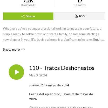
7.2K
17
Downloads
Episodes
Share
RSS
Whether you’re a young professional looking to invest in your future, a 
couple ready to settle down and start a family, or someone starting a 
new chapter in your life, buying a home is a significant milestone. But, it 
can also be an overwhelming and complex process. That’s why the 
Show more >>
Department of Real Estate has created this podcast, First Home 
California – to provide you with knowledge and insights. 

110 - Tratos Deshonestos
Our goal is to help you get to a place where you know what to expect 
during the homebuying process, and to help you make sure you’re ready 
May 3, 2024
to make informed decisions about what will likely be the biggest 
purchase of your life. Each episode will focus on a specific part of the 
Jueves, 2 de mayo de 2024
homebuying process and provide consumer protection tips.
Fecha del episodio: jueves, 2 de mayo de
2024
Únanse al Departamento de Bienes Raíces