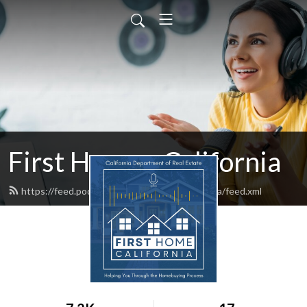
First Home - California
https://feed.podbean.com/FirstHomeCalifornia/feed.xml